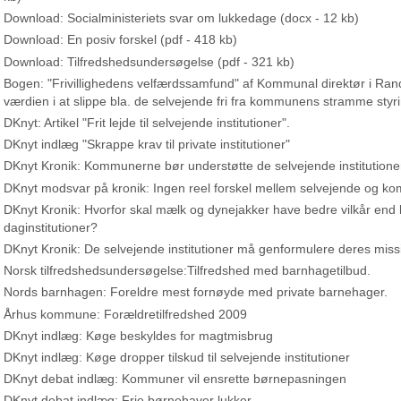
Download: Socialministeriets svar om lukkedage (docx - 12 kb)
Download: En posiv forskel (pdf - 418 kb)
Download: Tilfredshedsundersøgelse (pdf - 321 kb)
Bogen: "Frivillighedens velfærdssamfund" af Kommunal direktør i Rand
værdien i at slippe bla. de selvejende fri fra kommunens stramme styri
DKnyt: Artikel "Frit lejde til selvejende institutioner".
DKnyt indlæg "Skrappe krav til private institutioner"
DKnyt Kronik: Kommunerne bør understøtte de selvejende institutione
DKnyt modsvar på kronik: Ingen reel forskel mellem selvejende og ko
DKnyt Kronik: Hvorfor skal mælk og dynejakker have bedre vilkår end 
daginstitutioner?
DKnyt Kronik: De selvejende institutioner må genformulere deres miss
Norsk tilfredshedsundersøgelse:Tilfredshed med barnhagetilbud.
Nords barnhagen: Foreldre mest fornøyde med private barnehager.
Århus kommune: Forældretilfredshed 2009
DKnyt indlæg: Køge beskyldes for magtmisbrug
DKnyt indlæg: Køge dropper tilskud til selvejende institutioner
DKnyt debat indlæg: Kommuner vil ensrette børnepasningen
DKnyt debat indlæg: Frie børnehaver lukker