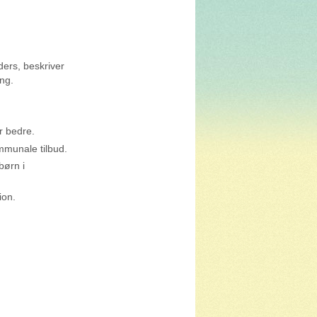
ers, beskriver
ng.
r bedre.
mmunale tilbud.
børn i
ion.