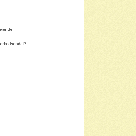
vejende.
 markedsandel?