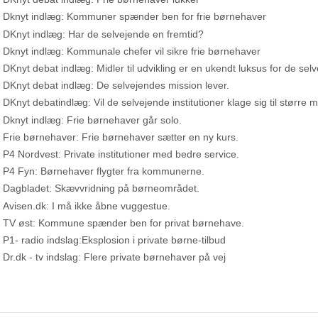
Dknyt indlæg: Kommuner spænder ben for frie børnehaver
DKnyt indlæg: Har de selvejende en fremtid?
Dknyt indlæg: Kommunale chefer vil sikre frie børnehaver
DKnyt debat indlæg: Midler til udvikling er en ukendt luksus for de sel
DKnyt debat indlæg: De selvejendes mission lever.
DKnyt debatindlæg: Vil de selvejende institutioner klage sig til større
Dknyt indlæg: Frie børnehaver går solo.
Frie børnehaver: Frie børnehaver sætter en ny kurs.
P4 Nordvest: Private institutioner med bedre service.
P4 Fyn: Børnehaver flygter fra kommunerne.
Dagbladet: Skævvridning på børneområdet.
Avisen.dk: I må ikke åbne vuggestue.
TV øst: Kommune spænder ben for privat børnehave.
P1- radio indslag:Eksplosion i private børne-tilbud
Dr.dk - tv indslag: Flere private børnehaver på vej