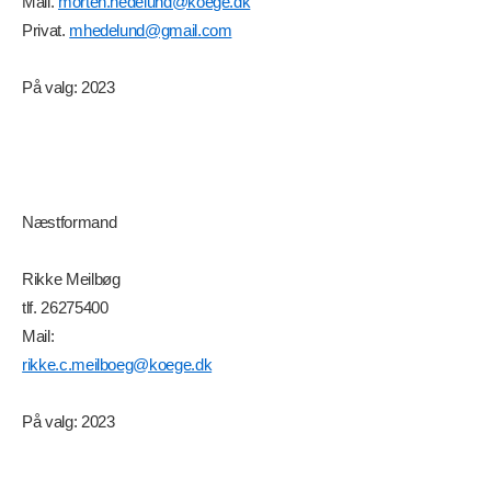
Mail.
morten.hedelund@koege.dk
Privat.
mhedelund@gmail.com
På valg: 2023
Næstformand
Rikke Meilbøg
tlf. 26275400
Mail:
rikke.c.meilboeg@koege.dk
På valg: 2023